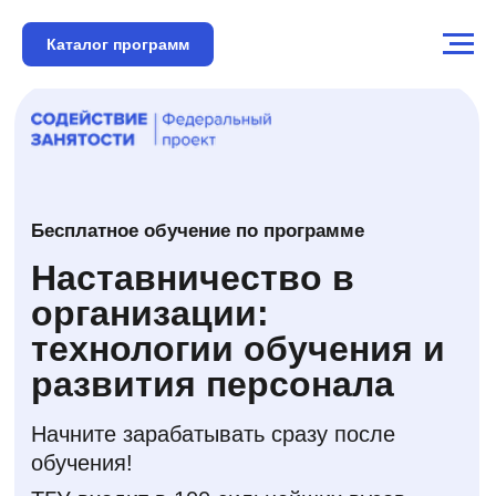
Каталог программ
Бесплатное обучение по программе
Наставничество в
организации:
технологии обучения и
развития персонала
Начните зарабатывать сразу после
обучения!
ТГУ входит в 100 сильнейших вузов
мира и ТОП-5 вузов России
6 важных тем для погружения в
наставничество
1 месяц обучения
Опытные наставники и преподаватели
одного из ведущих вузов страны