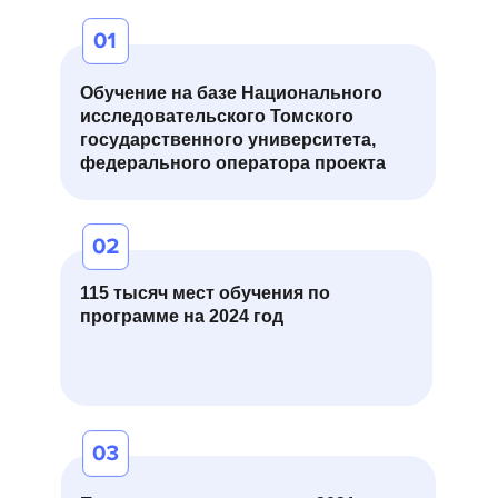
разработаны образовательное
с
мероприятие и продукт для передачи
о
профессионального знания «Курс
повышения грамотности для вновь
Обучение на базе Национального
принятых специалистов и
исследовательского Томского
делопроизводителей», этапы которого
государственного университета,
федерального оператора проекта
соответствуют «Циклу Колба».
115 тысяч мест обучения по
программе на 2024 год