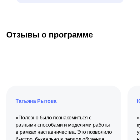
Отзывы о программе
Татьяна Рытова
Ю
«Полезно было познакомиться с
«
разными способами и моделями работы
к
в рамках наставничества. Это позволило
у
быстро, буквально в период обучения,
н