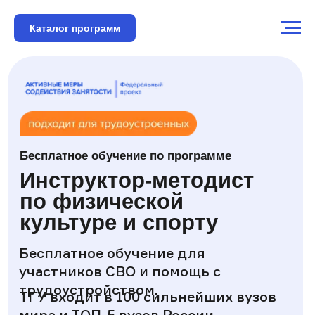
Каталог программ
Бесплатное обучение по программе
Инструктор-методист
по физической
культуре и спорту
Бесплатное обучение для
участников СВО и помощь с
трудоустройством.
ТГУ входит в 100 сильнейших вузов
мира и ТОП-5 вузов России
Диплом о профессиональной
переподготовке
10 недель обучения
Онлайн-обучение по всей России
Обучение только для граждан РФ